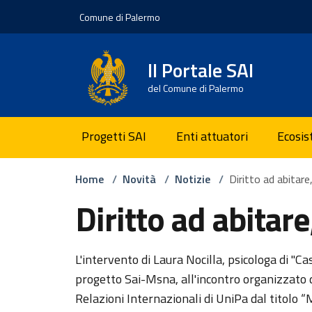
Vai ai contenuti
Vai al footer
Comune di Palermo
Il Portale SAI
del Comune di Palermo
Progetti SAI
Enti attuatori
Ecosi
Home
/
Novità
/
Notizie
/
Diritto ad abitare,
Diritto ad abitare,
L'intervento di Laura Nocilla, psicologa di "Ca
progetto Sai-Msna, all'incontro organizzato d
Relazioni Internazionali di UniPa dal titolo “M