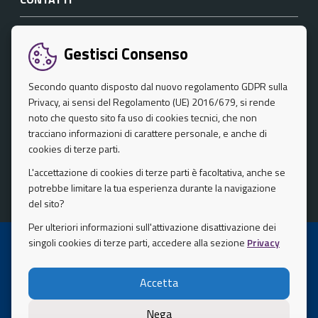
Comune di Palermo
Casa dei diritti - Via Libertà, 45
Gestisci Consenso
Codice fiscale / P. IVA 80016350821
Secondo quanto disposto dal nuovo regolamento GDPR sulla
Mail : casadeidiritti@comune.palermo.it
Privacy, ai sensi del Regolamento (UE) 2016/679, si rende
noto che questo sito fa uso di cookies tecnici, che non
Centralino unico: 0917408340
tracciano informazioni di carattere personale, e anche di
SEGUICI SU
cookies di terze parti.
L'accettazione di cookies di terze parti è facoltativa, anche se
Facebook
Instagram
potrebbe limitare la tua esperienza durante la navigazione
del sito?
Per ulteriori informazioni sull'attivazione disattivazione dei
singoli cookies di terze parti, accedere alla sezione
Privacy
Mappa del Sito
Privacy Policy
Accetta
Note Legali
Nega