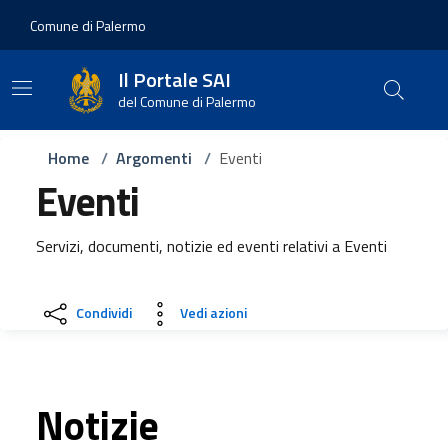
Vai ai contenuti
Vai al footer
Comune di Palermo
Il Portale SAI
del Comune di Palermo
Home
/
Argomenti
/
Eventi
Eventi
Servizi, documenti, notizie ed eventi relativi a Eventi
Condividi
Vedi azioni
Notizie