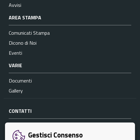
Avvisi
AREA STAMPA
Comunicati Stampa
Dicono di Noi
Eventi
VARIE
Documenti
Gallery
CONTATTI
Comune di Palermo
Casa dei diritti - Via Libertà, 45
Gestisci Consenso